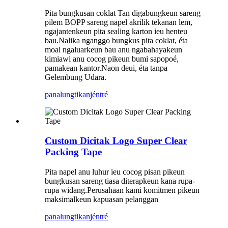
Pita bungkusan coklat Tan digabungkeun sareng
pilem BOPP sareng napel akrilik tekanan lem,
ngajantenkeun pita sealing karton ieu henteu
bau.Nalika nganggo bungkus pita coklat, éta
moal ngaluarkeun bau anu ngabahayakeun
kimiawi anu cocog pikeun bumi sapopoé,
pamakean kantor.Naon deui, éta tanpa
Gelembung Udara.
panalungtikan
jéntré
Custom Dicitak Logo Super Clear
Packing Tape
Pita napel anu luhur ieu cocog pisan pikeun
bungkusan sareng tiasa diterapkeun kana rupa-
rupa widang.Perusahaan kami komitmen pikeun
maksimalkeun kapuasan pelanggan
panalungtikan
jéntré