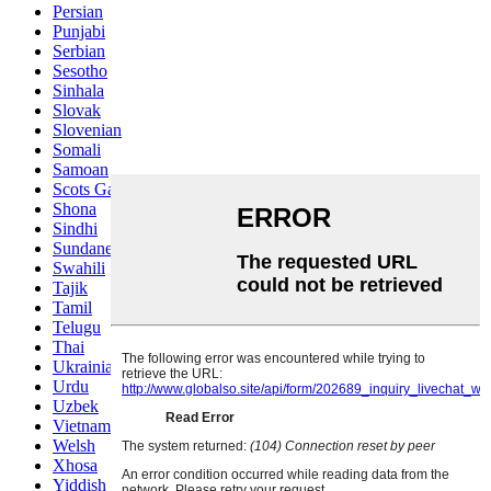
Persian
Punjabi
Serbian
Sesotho
Sinhala
Slovak
Slovenian
Somali
Samoan
Scots Gaelic
Shona
Sindhi
Sundanese
Swahili
Tajik
Tamil
Telugu
Thai
Ukrainian
Urdu
Uzbek
Vietnamese
Welsh
Xhosa
Yiddish