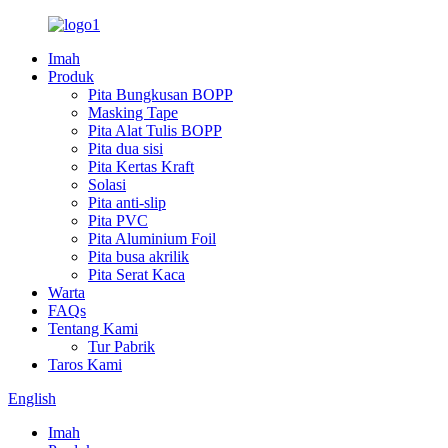
Imah
Produk
Pita Bungkusan BOPP
Masking Tape
Pita Alat Tulis BOPP
Pita dua sisi
Pita Kertas Kraft
Solasi
Pita anti-slip
Pita PVC
Pita Aluminium Foil
Pita busa akrilik
Pita Serat Kaca
Warta
FAQs
Tentang Kami
Tur Pabrik
Taros Kami
English
Imah