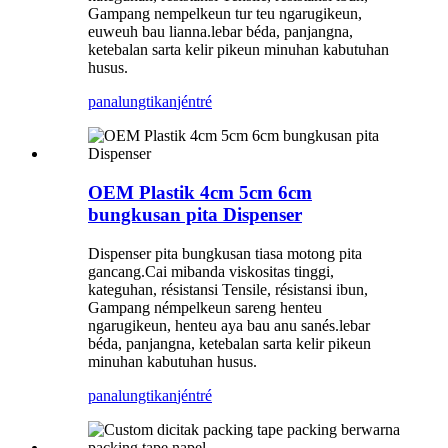
Gampang nempelkeun tur teu ngarugikeun,
euweuh bau lianna.lebar béda, panjangna,
ketebalan sarta kelir pikeun minuhan kabutuhan
husus.
panalungtikan
jéntré
OEM Plastik 4cm 5cm 6cm
bungkusan pita Dispenser
Dispenser pita bungkusan tiasa motong pita
gancang.Cai mibanda viskositas tinggi,
kateguhan, résistansi Tensile, résistansi ibun,
Gampang némpelkeun sareng henteu
ngarugikeun, henteu aya bau anu sanés.lebar
béda, panjangna, ketebalan sarta kelir pikeun
minuhan kabutuhan husus.
panalungtikan
jéntré