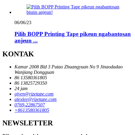
06/06/23
Pilih BOPP Printing Tape pikeun ngabantosan
anjeun ...
KONTAK
Kamar 2008 Bld 3 Putao Zhuangyuan No 9 Jinaodadao
Wanjiang Dongguan
86 13580361805
86 13825729350
24 jam
given@rizetape.com
alexlee@rizetape.com
0769-22867507
+8613580361805
NEWSLETTER