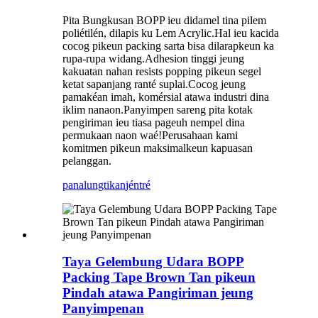
Pita Bungkusan BOPP ieu didamel tina pilem
poliétilén, dilapis ku Lem Acrylic.Hal ieu kacida
cocog pikeun packing sarta bisa dilarapkeun ka
rupa-rupa widang.Adhesion tinggi jeung
kakuatan nahan resists popping pikeun segel
ketat sapanjang ranté suplai.Cocog jeung
pamakéan imah, komérsial atawa industri dina
iklim nanaon.Panyimpen sareng pita kotak
pengiriman ieu tiasa pageuh nempel dina
permukaan naon waé!Perusahaan kami
komitmen pikeun maksimalkeun kapuasan
pelanggan.
panalungtikan
jéntré
Taya Gelembung Udara BOPP
Packing Tape Brown Tan pikeun
Pindah atawa Pangiriman jeung
Panyimpenan