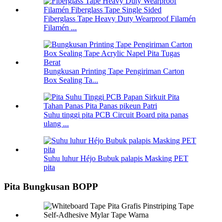
Fiberglass Tape Heavy Duty Wearproof Filamén
Filamén ...
Bungkusan Printing Tape Pengiriman Carton
Box Sealing Ta...
Suhu tinggi pita PCB Circuit Board pita panas
ulang ...
Suhu luhur Héjo Bubuk palapis Masking PET
pita
Pita Bungkusan BOPP