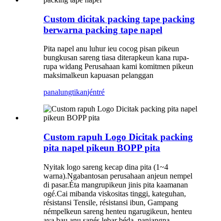
Custom dicitak packing tape packing
berwarna packing tape napel
Pita napel anu luhur ieu cocog pisan pikeun
bungkusan sareng tiasa diterapkeun kana rupa-
rupa widang Perusahaan kami komitmen pikeun
maksimalkeun kapuasan pelanggan
panalungtikan
jéntré
Custom rapuh Logo Dicitak packing
pita napel pikeun BOPP pita
Nyitak logo sareng kecap dina pita (1~4
warna).Ngabantosan perusahaan anjeun nempel
di pasar.Éta mangrupikeun jinis pita kaamanan
ogé.Cai mibanda viskositas tinggi, kateguhan,
résistansi Tensile, résistansi ibun, Gampang
némpelkeun sareng henteu ngarugikeun, henteu
aya bau anu sanés.lebar béda, panjangna,