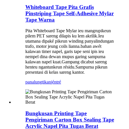
Whiteboard Tape Pita Grafis
Pinstriping Tape Self-Adhesive Mylar
Tape Warna
Pita Whiteboard Tape Mylar ieu mangrupikeun
pilem PET sareng dilapis ku lem akrilik.Ieu
utamana dipaké pikeun winding panyalindungan
trafo, motor jeung coils lianna.bahan awét
kalawan timer napel, garis tape seni ipis ieu
nempel dina dewan mupus garing sampurna
kalawan napel kuat.Gampang dicabut sareng
henteu ngantunkeun résidu.Sampurna pikeun
presentasi di kelas sareng kantor.
panalungtikan
jéntré
Bungkusan Printing Tape
Pengiriman Carton Box Sealing Tape
Acrylic Napel Pita Tugas Berat