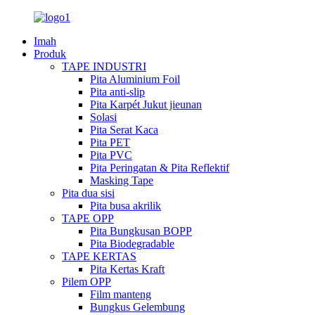
Imah
Produk
TAPE INDUSTRI
Pita Aluminium Foil
Pita anti-slip
Pita Karpét Jukut jieunan
Solasi
Pita Serat Kaca
Pita PET
Pita PVC
Pita Peringatan & Pita Reflektif
Masking Tape
Pita dua sisi
Pita busa akrilik
TAPE OPP
Pita Bungkusan BOPP
Pita Biodegradable
TAPE KERTAS
Pita Kertas Kraft
Pilem OPP
Film manteng
Bungkus Gelembung