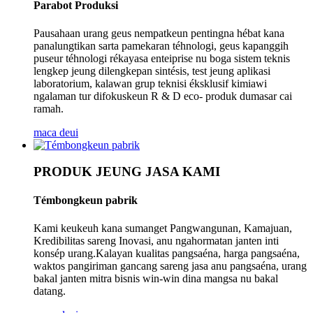
Parabot Produksi
Pausahaan urang geus nempatkeun pentingna hébat kana
panalungtikan sarta pamekaran téhnologi, geus kapanggih
puseur téhnologi rékayasa enteiprise nu boga sistem teknis
lengkep jeung dilengkepan sintésis, test jeung aplikasi
laboratorium, kalawan grup teknisi éksklusif kimiawi
ngalaman tur difokuskeun R & D eco- produk dumasar cai
ramah.
maca deui
PRODUK JEUNG JASA KAMI
Témbongkeun pabrik
Kami keukeuh kana sumanget Pangwangunan, Kamajuan,
Kredibilitas sareng Inovasi, anu ngahormatan janten inti
konsép urang.Kalayan kualitas pangsaéna, harga pangsaéna,
waktos pangiriman gancang sareng jasa anu pangsaéna, urang
bakal janten mitra bisnis win-win dina mangsa nu bakal
datang.