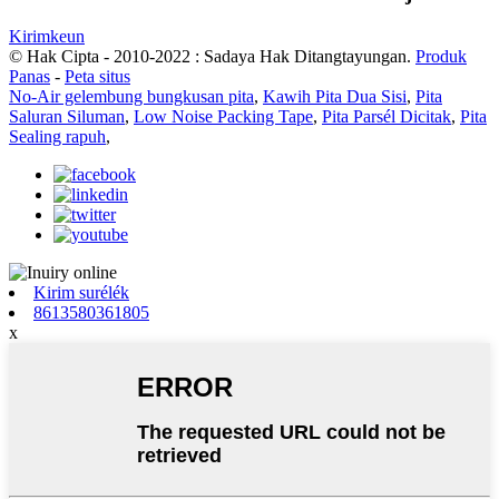
Kirimkeun
© Hak Cipta - 2010-2022 : Sadaya Hak Ditangtayungan.
Produk
Panas
-
Peta situs
No-Air gelembung bungkusan pita
,
Kawih Pita Dua Sisi
,
Pita
Saluran Siluman
,
Low Noise Packing Tape
,
Pita Parsél Dicitak
,
Pita
Sealing rapuh
,
Kirim surélék
8613580361805
x