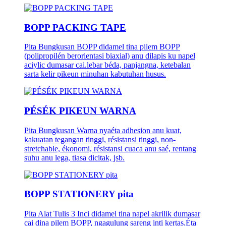
BOPP PACKING TAPE
Pita Bungkusan BOPP didamel tina pilem BOPP
(polipropilén berorientasi biaxial) anu dilapis ku napel
aciylic dumasar cai.lebar béda, panjangna, ketebalan
sarta kelir pikeun minuhan kabutuhan husus.
PÉSÉK PIKEUN WARNA
Pita Bungkusan Warna nyaéta adhesion anu kuat,
kakuatan tegangan tinggi, résistansi tinggi, non-
stretchable, ékonomi, résistansi cuaca anu saé, rentang
suhu anu lega, tiasa dicitak, jsb.
BOPP STATIONERY pita
Pita Alat Tulis 3 Inci didamel tina napel akrilik dumasar
cai dina pilem BOPP, ngagulung sareng inti kertas.Éta