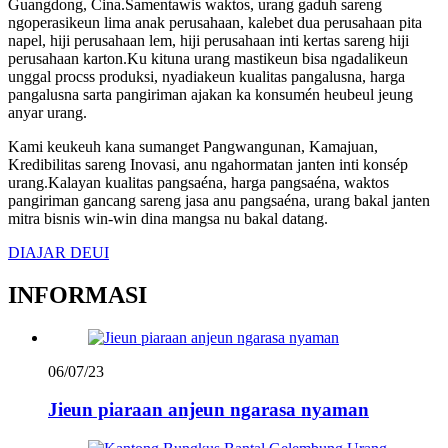
Guangdong, Cina.Samentawis waktos, urang gaduh sareng
ngoperasikeun lima anak perusahaan, kalebet dua perusahaan pita
napel, hiji perusahaan lem, hiji perusahaan inti kertas sareng hiji
perusahaan karton.Ku kituna urang mastikeun bisa ngadalikeun
unggal procss produksi, nyadiakeun kualitas pangalusna, harga
pangalusna sarta pangiriman ajakan ka konsumén heubeul jeung
anyar urang.
Kami keukeuh kana sumanget Pangwangunan, Kamajuan,
Kredibilitas sareng Inovasi, anu ngahormatan janten inti konsép
urang.Kalayan kualitas pangsaéna, harga pangsaéna, waktos
pangiriman gancang sareng jasa anu pangsaéna, urang bakal janten
mitra bisnis win-win dina mangsa nu bakal datang.
DIAJAR DEUI
INFORMASI
06/07/23
Jieun piaraan anjeun ngarasa nyaman