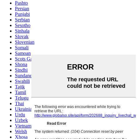
Pashto
Persian
Punjabi
Serbian
Sesotho
Sinhala
Slovak
Slovenian
Somali
Samoan
Scots Gaelic
Shona
Sindhi
Sundanese
Swahili
Tajik
Tamil
Telugu
Thai
Ukrainian
Urdu
Uzbek
Vietnamese
Welsh
Xhosa