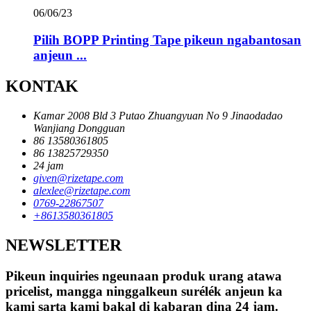
06/06/23
Pilih BOPP Printing Tape pikeun ngabantosan
anjeun ...
KONTAK
Kamar 2008 Bld 3 Putao Zhuangyuan No 9 Jinaodadao
Wanjiang Dongguan
86 13580361805
86 13825729350
24 jam
given@rizetape.com
alexlee@rizetape.com
0769-22867507
+8613580361805
NEWSLETTER
Pikeun inquiries ngeunaan produk urang atawa
pricelist, mangga ninggalkeun surélék anjeun ka
kami sarta kami bakal di kabaran dina 24 jam.