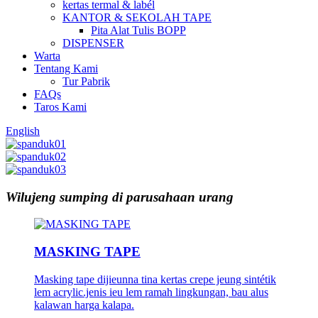
kertas termal & labél
KANTOR & SEKOLAH TAPE
Pita Alat Tulis BOPP
DISPENSER
Warta
Tentang Kami
Tur Pabrik
FAQs
Taros Kami
English
Wilujeng sumping di parusahaan urang
MASKING TAPE
Masking tape dijieunna tina kertas crepe jeung sintétik
lem acrylic.jenis ieu lem ramah lingkungan, bau alus
kalawan harga kalapa.